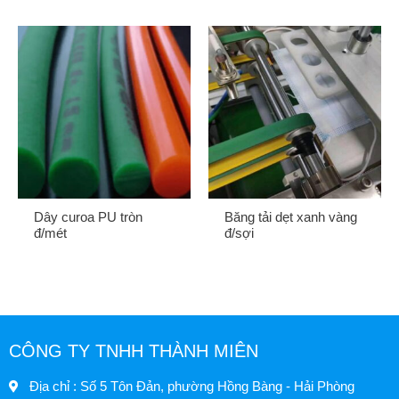
Dây curoa PU tròn
Băng tải dẹt xanh vàng
đ/mét
đ/sợi
CÔNG TY TNHH THÀNH MIÊN
Địa chỉ : Số 5 Tôn Đản, phường Hồng Bàng - Hải Phòng