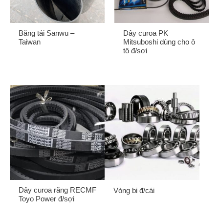
Băng tải Sanwu –
Dây curoa PK
Taiwan
Mitsuboshi dùng cho ô
tô đ/sợi
Gửi
Dây curoa răng RECMF
Vòng bi đ/cái
Toyo Power đ/sợi