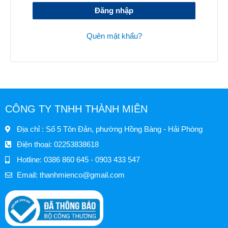
Đăng nhập
Quên mật khẩu?
CÔNG TY TNHH THÀNH MIÊN
Địa chỉ : Số 5 Tôn Đản, phường Hồng Bàng - Hải Phòng
Điện thoại: 02253838618
Hotline: 0386 860 645 - 0903 433 547
Email:
thanhmienco@gmail.com