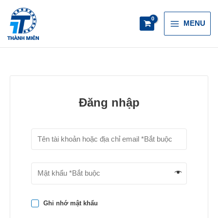
Skip
Main
to
MENU
content
Menu
Đăng nhập
Ghi nhớ mật khẩu