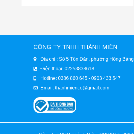
CÔNG TY TNHH THÀNH MIÊN
Địa chỉ : Số 5 Tôn Đản, phường Hồng Bàng
Điện thoại: 02253838618
Hotline: 0386 860 645 - 0903 433 547
Email:
thanhmienco@gmail.com