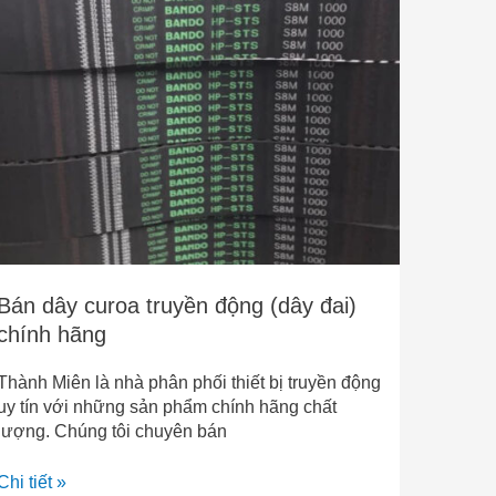
Bán
dây
curoa
truyền
động
(dây
đai)
chính
hãng
Bán dây curoa truyền động (dây đai)
chính hãng
Thành Miên là nhà phân phối thiết bị truyền động
uy tín với những sản phẩm chính hãng chất
lượng. Chúng tôi chuyên bán
Chi tiết »