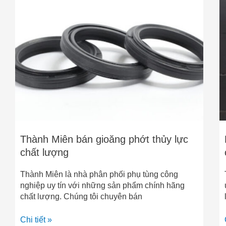
Thành
Miên
bán
gioăng
phớt
thủy
lực
chất
lượng
Thành Miên bán gioăng phớt thủy lực
chất lượng
Thành Miên là nhà phân phối phụ tùng công
nghiệp uy tín với những sản phẩm chính hãng
chất lượng. Chúng tôi chuyên bán
Chi tiết »