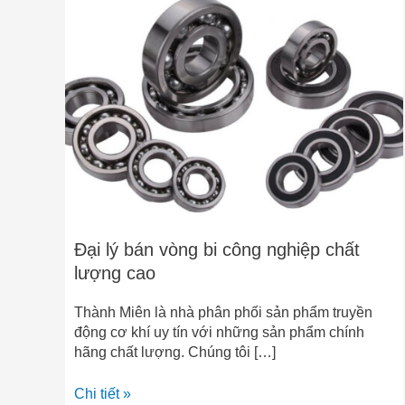
Đại
lý
bán
vòng
bi
công
nghiệp
chất
lượng
cao
Đại lý bán vòng bi công nghiệp chất
lượng cao
Thành Miên là nhà phân phối sản phẩm truyền
động cơ khí uy tín với những sản phẩm chính
hãng chất lượng. Chúng tôi […]
Chi tiết »