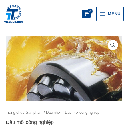
Skip
Main
to
MENU
content
Menu
Trang chủ
/
Sản phẩm
/
Dầu nhớt
/ Dầu mỡ công nghiệp
Dầu mỡ công nghiệp