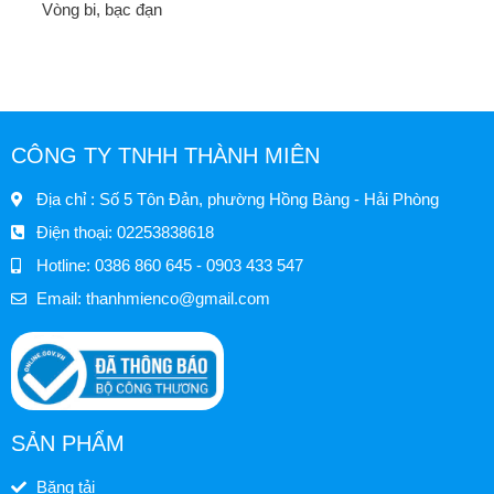
Vòng bi, bạc đạn
CÔNG TY TNHH THÀNH MIÊN
Địa chỉ : Số 5 Tôn Đản, phường Hồng Bàng - Hải Phòng
Điện thoại: 02253838618
Hotline: 0386 860 645 - 0903 433 547
Email:
thanhmienco@gmail.com
SẢN PHẨM
Băng tải