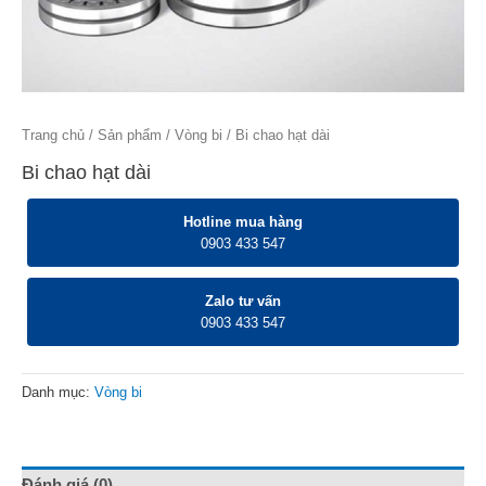
Trang chủ
/
Sản phẩm
/
Vòng bi
/ Bi chao hạt dài
Bi chao hạt dài
Hotline mua hàng
0903 433 547
Zalo tư vấn
0903 433 547
Danh mục:
Vòng bi
Đánh giá (0)