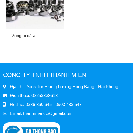
Vòng bi đ/cái
CÔNG TY TNHH THÀNH MIÊN
Địa chỉ : Số 5 Tôn Đản, phường Hồng Bàng - Hải Phòng
Điện thoại: 02253838618
Hotline: 0386 860 645 - 0903 433 547
Email:
thanhmienco@gmail.com