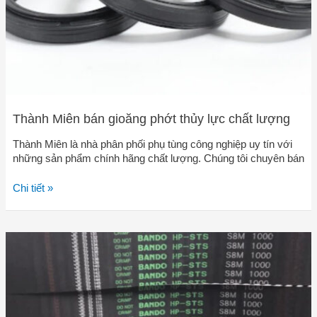
lượng
Thành Miên bán gioăng phớt thủy lực chất lượng
Thành Miên là nhà phân phối phụ tùng công nghiệp uy tín với
những sản phẩm chính hãng chất lượng. Chúng tôi chuyên bán
Chi tiết »
Bán
dây
curoa
truyền
động
(dây