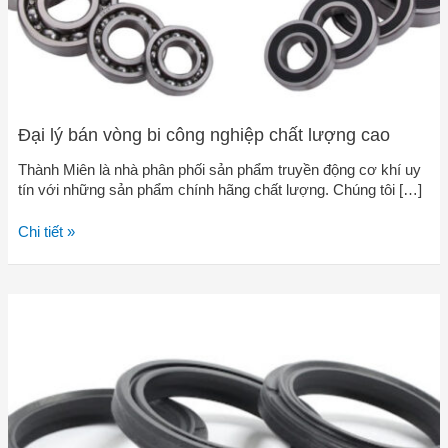
cao
Đại lý bán vòng bi công nghiệp chất lượng cao
Thành Miên là nhà phân phối sản phẩm truyền động cơ khí uy
tín với những sản phẩm chính hãng chất lượng. Chúng tôi […]
Chi tiết »
Thành
Miên
bán
gioăng
phớt
thủy
lực
chất