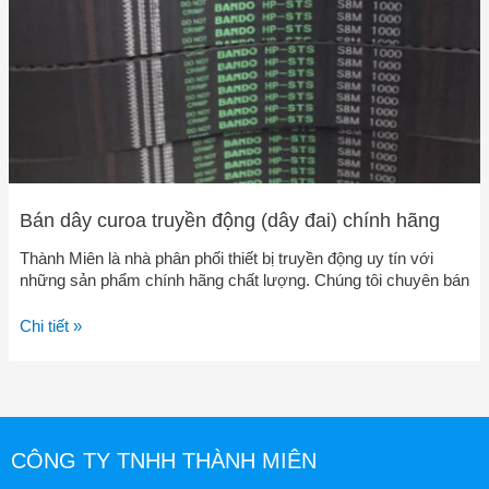
đai)
chính
hãng
Bán dây curoa truyền động (dây đai) chính hãng
Thành Miên là nhà phân phối thiết bị truyền động uy tín với
những sản phẩm chính hãng chất lượng. Chúng tôi chuyên bán
Chi tiết »
CÔNG TY TNHH THÀNH MIÊN